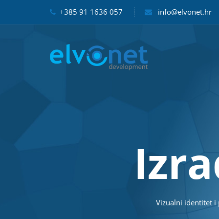
+385 91 1636 057
info@elvonet.hr
I
z
r
a
Vizualni identitet 