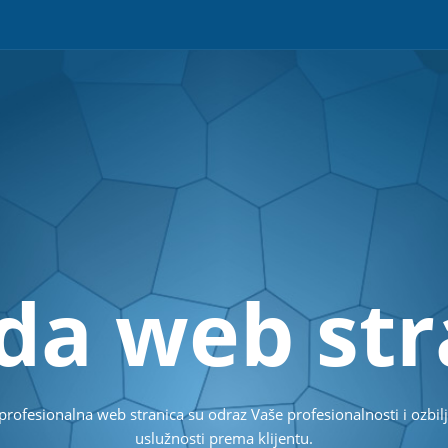
d
a
w
e
b
s
t
r
i profesionalna web stranica su odraz Vaše profesionalnosti i ozbilj
uslužnosti prema klijentu.