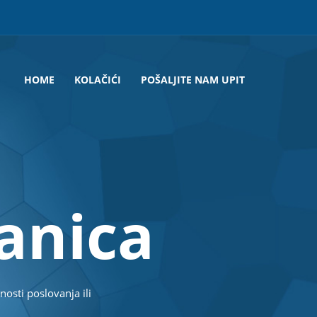
HOME
KOLAČIĆI
POŠALJITE NAM UPIT
a
n
i
c
a
nosti poslovanja ili